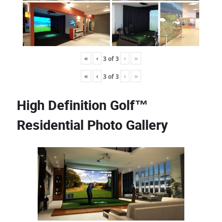
«
‹
›
»
3
of
3
«
‹
›
»
3
of
3
High Definition Golf™
Residential Photo Gallery