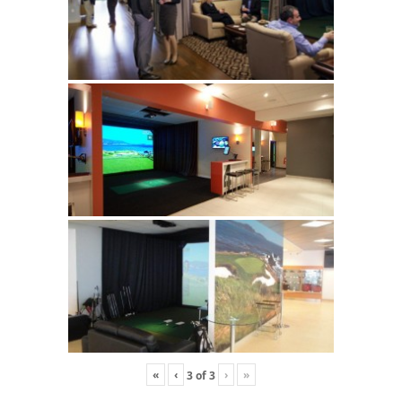
«
‹
›
»
3
of
3